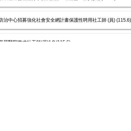
中心招募強化社會安全網計畫保護性聘用社工師 (員) (115.6)
醫院徵才社工師(員)1名(115.6)
公告（115/7/20)(論文題目:在親屬工作中協商:女同志伴侶的
公告（115/7/2)(論文題目:青年參與地方公共事務歷程研究-以
公告（115/7/20)(論文題目:健康狀況、社會支持、財務狀況
9)-學生輔導諮商中心115年度第3梯次專任專業輔導人員(含偏遠