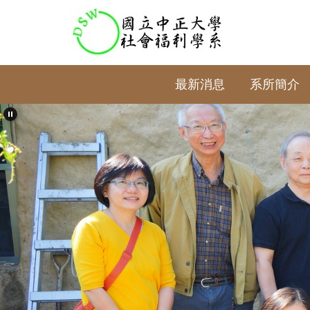
跳
到
主
要
內
最新消息
系所簡介
容
區