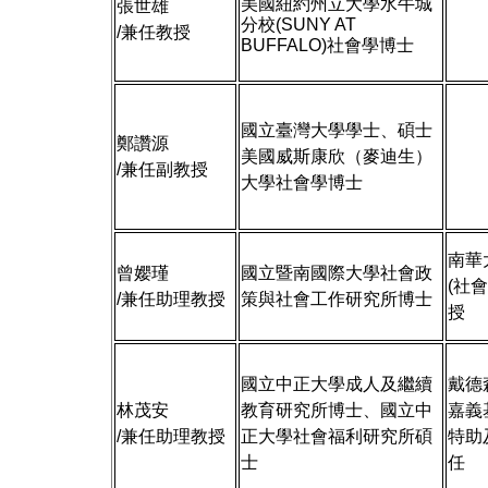
美國紐約州立大學水牛城
張世雄
分校(SUNY AT
/兼任教授
BUFFALO)社會學博士
國立臺灣大學學士、碩士
鄭讚源
美國威斯康欣（麥迪生）
/兼任副教授
大學社會學博士
南華
曾孆瑾
國立暨南國際大學社會政
(社
/兼任助理教授
策與社會工作研究所博士
授
國立中正大學成人及繼續
戴德
林茂安
教育研究所博士、國立中
嘉義
/兼任助理教授
正大學社會福利研究所碩
特助
士
任