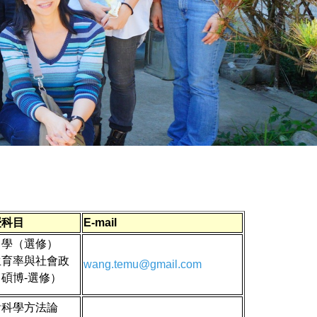
授科目
E-mail
口學（選修）
生育率與社會政
wang.temu@gmail.com
碩博-選修）
會科學方法論