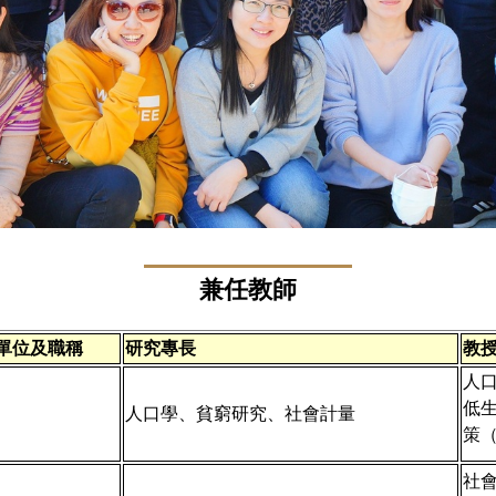
兼任教師
單位及職稱
研究專長
教
人
低
人口學、貧窮研究、社會計量
策（
社