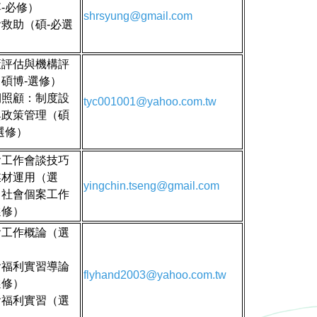
-必修）
shrsyung@gmail.com
救助（碩-必選
）
策評估與機構評
碩博-選修）
期照顧：制度設
tyc001001@yahoo.com.tw
與政策管理（碩
選修）
會工作會談技巧
媒材運用（選
yingchin.tseng@gmail.com
）社會個案工作
選修）
會工作概論（選
）
會福利實習導論
flyhand2003@yahoo.com.tw
選修）
會福利實習（選