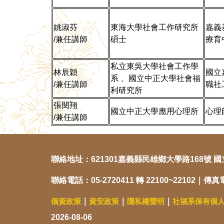
姚淑芬
東海大學社會工作研究所
嘉義
/兼任講師
碩士
療育
私立東吳大學社會工作學
林辰穎
國立
系 、國立中正大學社會福
/兼任講師
職社
利研究所
張閔翔
國立中正大學應用心理所
心理
/兼任講師
聯絡地址：621301嘉義縣民雄鄉大學路168號
聯絡電話：05-2720411 轉 22100~22102｜傳真電
個資政策
｜
資安政策
｜
隱私權聲明
｜
社福系保有個
2026-08-06