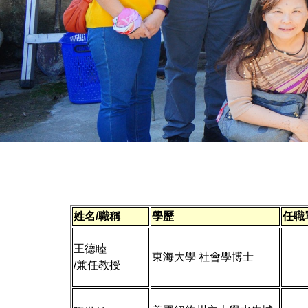
系所成員
法規辦法
姓名/職稱
學歷
任職
王德睦
東海大學 社會學博士
/兼任教授