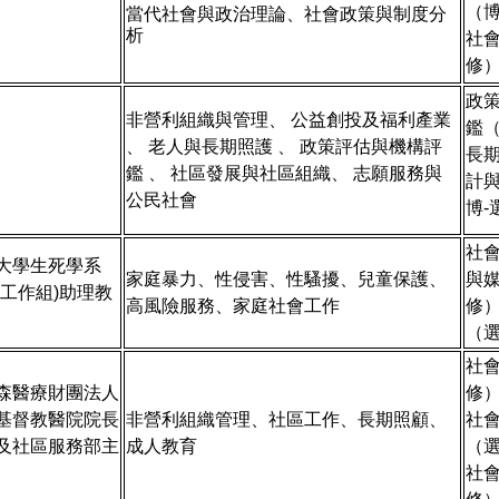
（博
當代社會與政治理論、社會政策與制度分
析
社會
修
政
非營利組織與管理、 公益創投及福利產業
鑑（
、 老人與長期照護 、 政策評估與機構評
長
鑑 、 社區發展與社區組織、 志願服務與
計
公民社會
博-
社
大學生死學系
家庭暴力、性侵害、性騷擾、兒童保護、
與
會工作組)助理教
高風險服務、家庭社會工作
修
（
社
森醫療財團法人
修
基督教醫院院長
非營利組織管理、社區工作、長期照顧、
社
及社區服務部主
成人教育
（
社