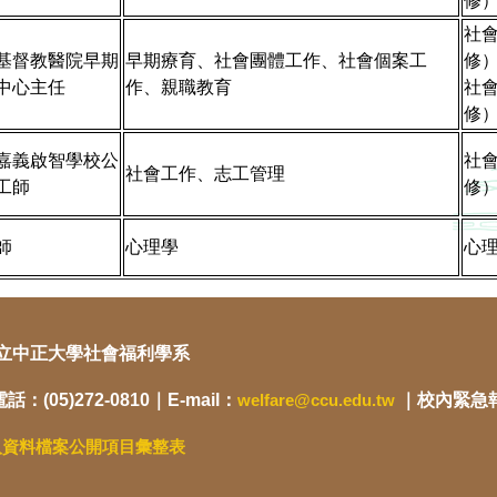
修
社
基督教醫院早期
早期療育、社會團體工作、社會個案工
修
中心主任
作、親職教育
社
修
嘉義啟智學校公
社
社會工作、志工管理
工師
修
師
心理學
心理
 國立中正大學社會福利學系
話：(05)272-0810｜E-mail：
welfare@ccu.edu.tw
｜校內緊急報案
人資料檔案公開項目彙整表