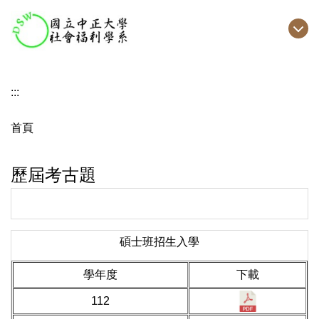
跳
到
主
要
內
:::
容
區
首頁
歷屆考古題
碩士班招生入學
學年度
下載
112