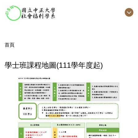
跳
到
主
要
內
容
首頁
區
學士班課程地圖(111學年度起)