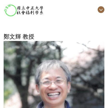
跳
到
主
要
內
容
鄭文輝 教授
區