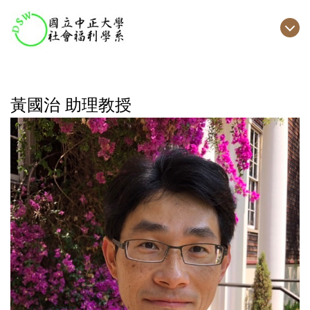
跳
到
主
要
內
容
黃國治 助理教授
區