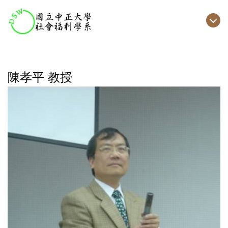
跳
到
主
要
內
容
陳孝平 教授
區