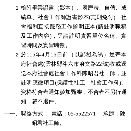
檢附畢業證書（影本）、履歷表、自傳、成
績單、社會工作師證書影本
(
無則免付
)
、社
會福利直接服務工作證明正本
(
請註明職稱
及工作內容
)
，另請註明實習單位名稱、實
習時間及實習時數。
於
115
年
4
月
16
日前（以郵戳為憑）逕寄本
府社會處
(
雲林縣斗六市府文路
22
號
)
收或逕
送本府社會處社會工作科陳昭君社工師，並
註明應徵項目
(
保護性社工
—
社會工作科
)
。
資格符合者通知參加甄審，不合者不另行通
知，恕不退件。
十一、聯絡方式：
電話：
05-5522571
承辦：陳
昭君社工師。