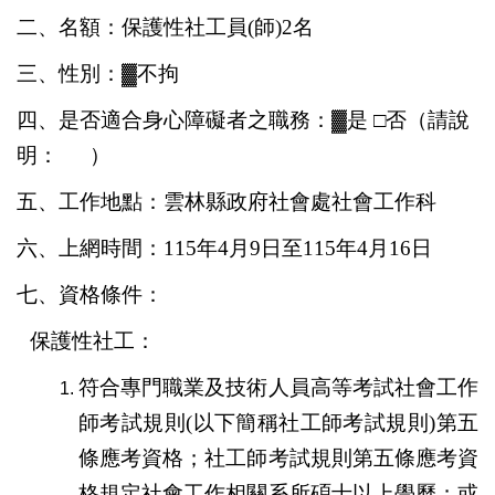
二、名額：保護性社工員
(
師
)
2
名
三、性別：
▓
不拘
四、是否適合身心障礙者之職務：
▓
是 □否
（請說
明：
）
五、工作地點：雲林縣政府社會處社會工作科
六、上網時間：
115
年4月9日至115年4月16日
七、資格條件：
保護性社工：
符合專門職業及技術人員高等考試社會工作
師考試規則
(
以下簡稱社工師考試規則
)
第五
條應考資格；社工師考試規則第五條應考資
格規定社會工作相關系所碩士以上學歷；或