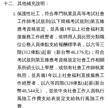
十二、其他補充說明：
保護性社工，符合專門執業及高等考試社會
工作師考試規則
(
以下簡稱考試規則
)
第五條
應考資格規定，並具備
1
年以上社會福利直
接服務工作經歷者，依聘用人員比照分類職
位公務人員俸點支給報酬標準表，以六等三
階
(312
俸點
)
起薪（新台幣
46,176
元
)
；符合
考試規則第五條應考資格規定社會工作相關
系所碩士以上學歷，或領有社會工作師執業
執照，並具備
1
年以上社會福利直接服務工
作經歷者，以六等四階
(328
俸點
)
起薪
(
新台
幣
48,544
元），並依中央社會工作人員執行
風險工作費支給表規定支給執行風險工作
費。