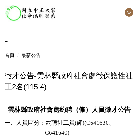
跳
到
主
要
內
:::
容
區
首頁
最新公告
徵才公告-雲林縣政府社會處徵保護性社
工2名(115.4)
雲林縣政府社會處約聘（僱）人員徵才公告
一、人員區分：
約聘社工員(師)(C641630、
C641640)