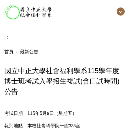
跳
到
主
要
內
:::
容
區
首頁
最新公告
國立中正大學社會福利學系115學年度
博士班考試入學招生複試(含口試時間)
公告
考試日期：
115
年
5
月
日（星期五）
8
報到地點：本校社會科學院一館
室
338