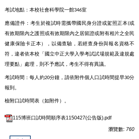
考試地點：本校社會科學院一館
室
346
應備證件：
考生於複試時需攜帶國民身分證或駕照正本
或
(
有效期限內之護照或有效期限內之居留證或附有相片之全民
健康保險卡正本），以備查驗，若經查身份與報名資格不
符，違者依本校「國立中正大學入學考試試場規範及違規處
理要點」處理，則不予應試，考生不得有異議。
考試時間：每人約
分鐘，請依附件個人口試時間提早
分
20
30
報到。
檢附口試時間表（如附件）。
115博班口試時間順序表1150427(公告版).pdf
瀏覽數:
760